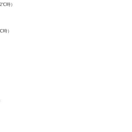
±2℃時）
2℃時）
き