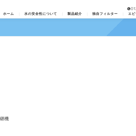
ック株式会社
ホーム
水の安全性について
製品紹介
独自フィルター
エビ
ー浄水機
後継機