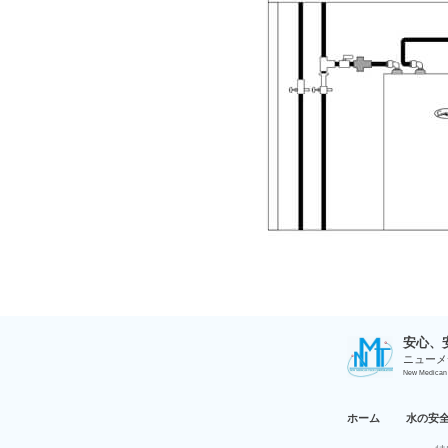
安⼼、
ニューメ
New Medican 
ホーム
水の安