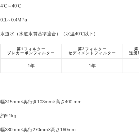
4℃～40℃
0.1～0.4MPa
水道水（水道水質基準適合）（水温40℃以下）
第1フィルター
第2フィルター
第
プレカーボンフィルター
セディメントフィルター
逆浸
1年
1年
幅315mm×奥行き103mm×高さ400 mm
約9.1kg
幅330mm×奥行270mm×高さ160mm