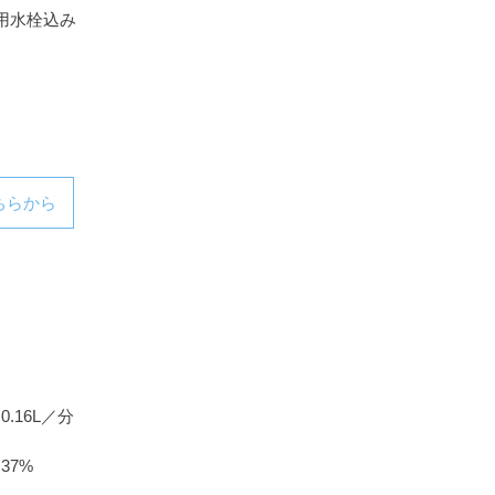
専用水栓込み
ちらから
0.16L／分
37%