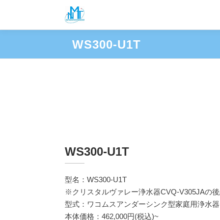
ニューメディカ・テ
コ
ン
おいしい水との出会い クリスタル ヴァレ
テ
WS300-U1T
ン
ツ
へ
ス
キ
ッ
プ
WS300-U1T
型名：WS300-U1T
※クリスタルヴァレー浄水器CVQ-V305JAの
型式：ワコムスアンダーシンク型家庭用浄水器
本体価格：462,000円(税込)~