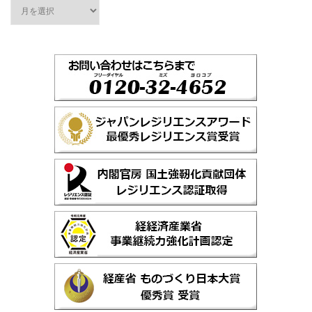
過
去
の
ト
ピ
ッ
ク
ス