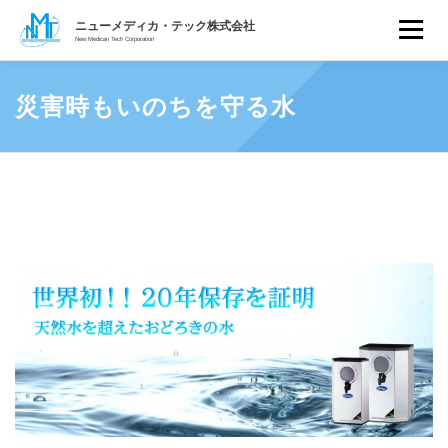
ニューメディカ・テック株式会
コ
ニューメディカ・テック株式会社
メニュ
ン
New Medican Tech Corporation
おいしい水との出会い クリスタル ヴァレー浄水機
テ
ホーム
水の安全性について
製品紹介
独自フィルター
エビデンス
顧客サポート
ン
トピックス
会社概要
災害時もいのちを守る水
ツ
へ
ス
キ
ッ
プ