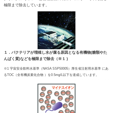
極限まで除去しています。
１．バクテリアが増殖し水が腐る原因となる有機物(糖類やた
んぱく質)などを極限まで除去（※１ )
※1 宇宙安全飲料水基準（NASA SSP50005）厚生省注射用水基準 にあ
るTOC（全有機炭素化合物 ）を0.5mg/L以下を達成しています。