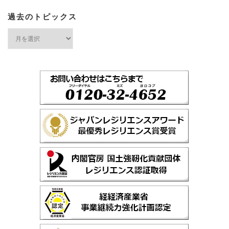
ン
過去のトピックス
過
去
の
ト
ピ
ッ
ク
ス