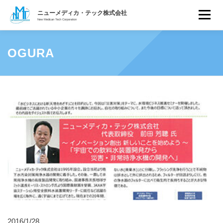
ニューメディカ・テック株式会
コ
ニューメディカ・テック株式会社
メニュ
ン
New Medican Tech Corporation
おいしい水との出会い クリスタル ヴァレー浄水機
テ
ホーム
水の安全性について
製品紹介
独自フィルター
エビデンス
顧客サポート
ン
トピックス
会社概要
OGURA
ツ
へ
ス
キ
ッ
プ
2016/1/28