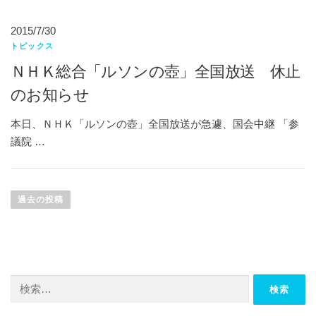
2015/7/30
トピックス
ＮＨＫ総合「ルソンの壺」全国放送 休止
のお知らせ
本日、ＮＨＫ「ルソンの壺」全国放送が急遽、国会中継 「参
議院 …
投
稿
過去の投稿
ナ
ビ
ゲ
ー
検
シ
索:
ョ