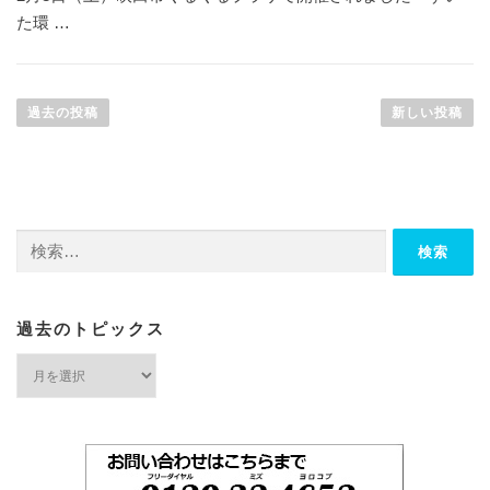
た環 …
投
稿
過去の投稿
新しい投稿
ナ
ビ
ゲ
ー
検
シ
索:
ョ
ン
過去のトピックス
過
去
の
ト
ピ