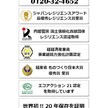
ッ
ク
ス