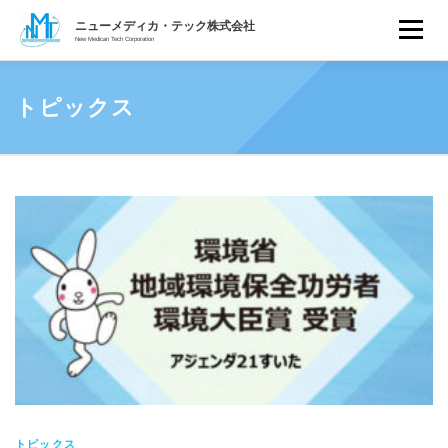
ニューメディカ・テック株式会
コ
ニューメディカ・テック株式会社
メニュ
ン
New Medican Tech Corporation
おいしい水との出会い クリスタル ヴァレー浄水機
テ
ホーム
水の安全性について
製品紹介
独自フィルター
エビデンス
顧客サポート
ン
トピックス
会社概要
トピックス
ツ
へ
ス
キ
ト
ッ
プ
ピ
ッ
ク
ス
トピックス