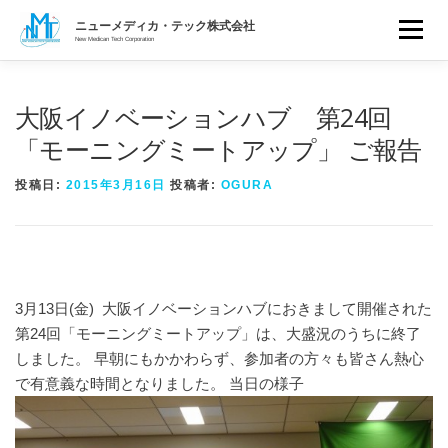
ニューメディカ・テック株式会
コ
ニューメディカ・テック株式会社
メニュ
ン
New Medican Tech Corporation
おいしい水との出会い クリスタル ヴァレー浄水機
テ
ホーム
水の安全性について
製品紹介
独自フィルター
エビデンス
顧客サポート
ン
トピックス
会社概要
大阪イノベーションハブ 第24回
ツ
へ
「モーニングミートアップ」 ご報告
ス
キ
投稿日:
2015年3月16日
投稿者:
OGURA
ッ
プ
3月13日(金) 大阪イノベーションハブにおきまして開催された
第24回「モーニングミートアップ」は、大盛況のうちに終了
しました。 早朝にもかかわらず、参加者の方々も皆さん熱心
で有意義な時間となりました。 当日の様子