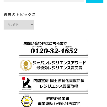
索:
過去のトピックス
過
去
の
ト
ピ
ッ
ク
ス